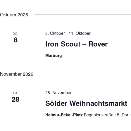
g
e
n
Oktober 2026
S
c
h
l
8. Oktober
-
11. Oktober
DO.
8
ü
Iron Scout – Rover
s
s
e
Marburg
l
w
o
r
November 2026
t
.
28. November
SA.
28
Sölder Weihnachtsmarkt
Helmut-Eckai-Platz
Begonienstraße 15, Dor