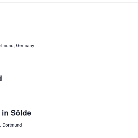
ortmund, Germany
d
 in Sölde
8, Dortmund