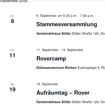
September 2026
n
e
d
b
A
e
n
8. September um 5:30 p.m.
-
7:00 p.m.
n
DI.
s
8
.
Stammesversammlung
i
S
c
u
h
c
Gemeindehaus Sölde
Sölder Straße 128, D
t
h
e
e
n
n
a
,
11. September
-
13. September
FR.
c
N
11
h
Rovercamp
a
V
v
e
i
r
Diözesanzentrum Rüthen
Eulenspiegel 9, 
g
a
a
n
t
s
i
t
19. September
SA.
o
a
19
n
Aufräumtag – Rover
l
t
u
Gemeindehaus Sölde
Sölder Straße 128, D
n