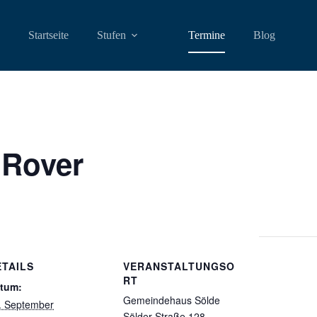
Startseite
Stufen
Termine
Blog
 Rover
ETAILS
VERANSTALTUNGSO
RT
tum:
Gemeindehaus Sölde
. September
Sölder Straße 128